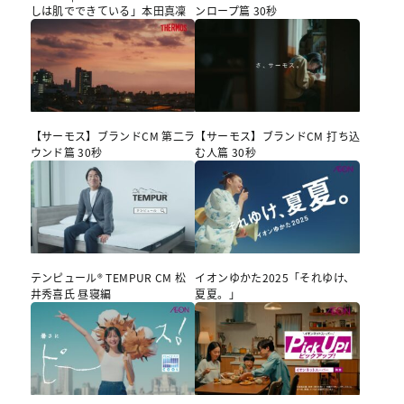
しは肌でできている」本⽥真凜
ンロープ篇 30秒
【サーモス】ブランドCM 第二ラ
【サーモス】ブランドCM 打ち込
ウンド篇 30秒
む人篇 30秒
テンピュール® TEMPUR CM 松
イオンゆかた2025「それゆけ、
井秀喜氏 昼寝編
夏夏。」