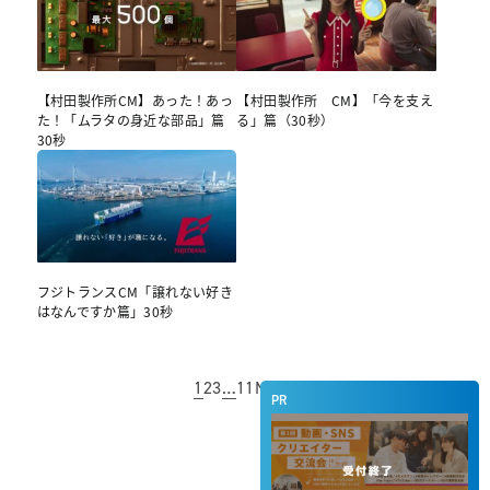
【村田製作所CM】あった！あっ
【村田製作所 CM】「今を支え
た！「ムラタの身近な部品」篇
る」篇（30秒）
30秒
フジトランスCM「譲れない好き
はなんですか篇」30秒
1
2
3
…
11
NEXT
PR