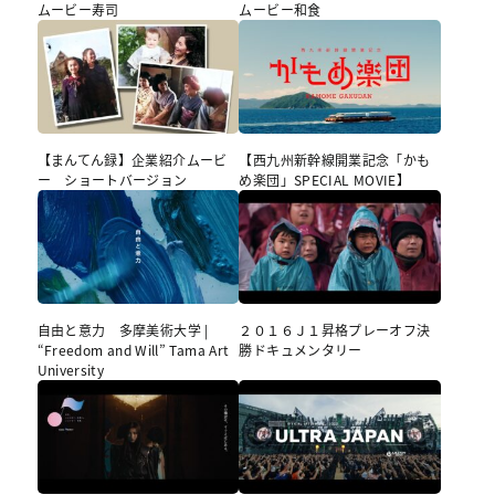
ムービー寿司
ムービー和食
【まんてん録】企業紹介ムービ
【西九州新幹線開業記念「かも
ー ショートバージョン
め楽団」SPECIAL MOVIE】
自由と意力 多摩美術大学 |
２０１６Ｊ１昇格プレーオフ決
“Freedom and Will” Tama Art
勝ドキュメンタリー
University