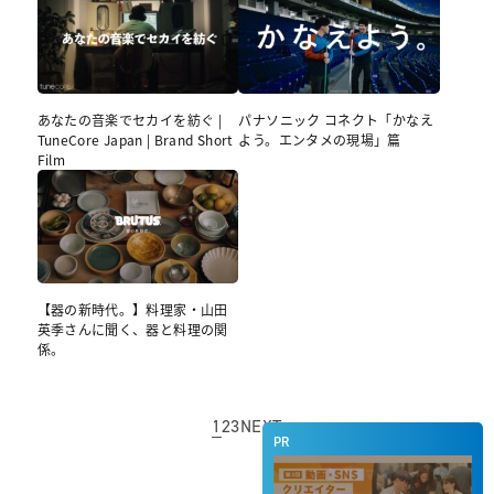
あなたの音楽でセカイを紡ぐ |
パナソニック コネクト「かなえ
TuneCore Japan | Brand Short
よう。エンタメの現場」篇
Film
【器の新時代。】料理家・山田
英季さんに聞く、器と料理の関
係。
1
2
3
NEXT
PR