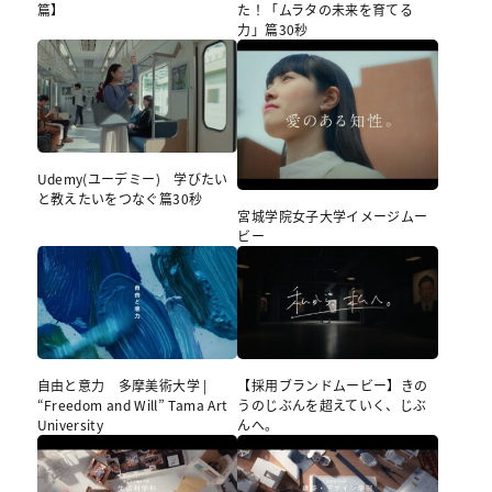
篇】
た！「ムラタの未来を育てる
力」篇30秒
Udemy(ユーデミー) 学びたい
と教えたいをつなぐ篇30秒
宮城学院女子大学イメージムー
ビー
自由と意力 多摩美術大学 |
【採用ブランドムービー】きの
“Freedom and Will” Tama Art
うのじぶんを超えていく、じぶ
University
んへ。