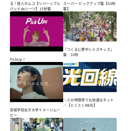
る！怪人ホムコ【リバーシブル
スーパー ピックアップ篇【30秒
パッドdeシーツ】15秒篇
篇】
「つくるに夢中シミズキッズ」
篇 30秒
PickUp！
＼どの時間帯でも快適なネット
／【とくとくBB光】
宮城学院女子大学イメージムー
ビー