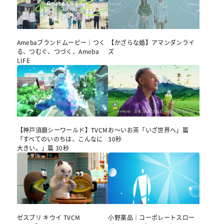
Amebaブランドムービー｜つく
【かざらな婚】アマンダンライ
る、つむぐ、つづく、Ameba
ズ
LIFE
【神戸須磨シーワールド】TVCM
お～いお茶「いざ世界へ」篇
「すべてのいのちは、こんなに
30秒
大きい。」篇 30秒
ゼスプリ キウイ TVCM
小野薬品｜コーポレートスロー