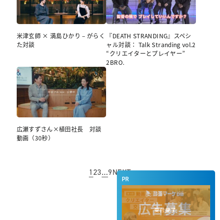
米津玄師 × 満島ひかり – がらく
『DEATH STRANDING』スペシ
た対談
ャル対談： Talk Stranding vol.2
“クリエイターとプレイヤー”
2BRO.
広瀬すずさん×植田社長 対談
動画（30秒）
1
2
3
…
9
NEXT
PR