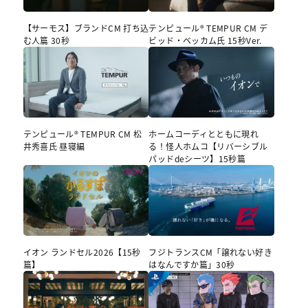
【サーモス】ブランドCM 打ち込
テンピュール® TEMPUR CM デ
む人篇 30秒
ビッド・ベッカム氏 15秒Ver.
テンピュール® TEMPUR CM 松
ホームコーディとともに現れ
井秀喜氏 昼寝編
る！怪人ホムコ【リバーシブル
パッドdeシーツ】15秒篇
イオン ランドセル2026【15秒
フジトランスCM「譲れない好き
篇】
はなんですか篇」30秒