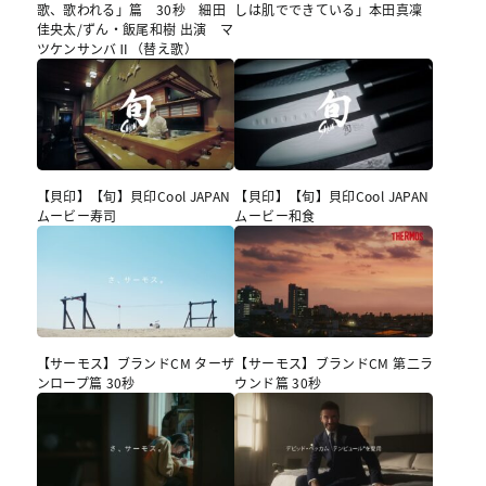
歌、歌われる」篇 30秒 細田
しは肌でできている」本⽥真凜
佳央太/ずん・飯尾和樹 出演 マ
ツケンサンバⅡ（替え歌）
【貝印】【旬】貝印Cool JAPAN
【貝印】【旬】貝印Cool JAPAN
ムービー寿司
ムービー和食
【サーモス】ブランドCM ターザ
【サーモス】ブランドCM 第二ラ
ンロープ篇 30秒
ウンド篇 30秒