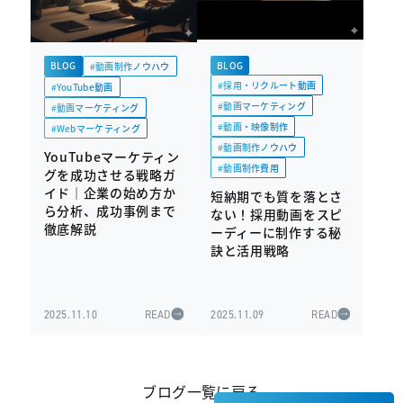
BLOG
BLOG
#動画制作ノウハウ
#採用・リクルート動画
#YouTube動画
#動画マーケティング
#動画マーケティング
#動画・映像制作
#Webマーケティング
#動画制作ノウハウ
YouTubeマーケティン
#動画制作費用
グを成功させる戦略ガ
イド｜企業の始め方か
短納期でも質を落とさ
ら分析、成功事例まで
ない！採用動画をスピ
徹底解説
ーディーに制作する秘
訣と活用戦略
2025.11.10
READ
2025.11.09
READ
ブログ一覧に戻る