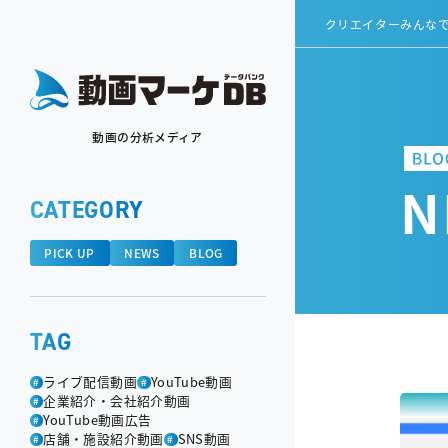
クリエイターみんな
動画の分析メディア
N
CATEGORY
PICK UP
NEWS
BLOG
TAG
ライブ配信動画
YouTube動画
#
#
企業紹介・会社紹介動画
#
YouTube動画広告
#
店舗・施設紹介動画
SNS動画
#
#