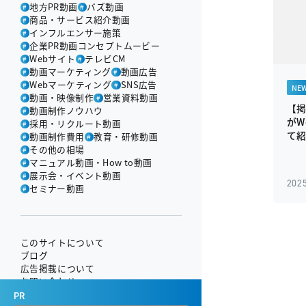
地方PR動画
バズ動画
#
#
商品・サービス紹介動画
#
インフルエンサー施策
#
企業PR動画コンセプトムービー
#
Webサイト
テレビCM
#
#
動画マーケティング
動画広告
#
#
Webマーケティング
SNS広告
#
#
NE
動画・映像制作
営業資料動画
#
#
【掲
動画制作ノウハウ
#
がW
採用・リクルート動画
#
て
動画制作費用
教育・研修動画
#
#
その他の相場
#
マニュアル動画・How to動画
#
展示会・イベント動画
#
2025
セミナー動画
#
このサイトについて
ブログ
広告掲載について
お問い合わせ
PR