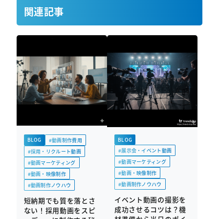
関連記事
BLOG
BLOG
#動画制作費用
#展示会・イベント動画
#採用・リクルート動画
#動画マーケティング
#動画マーケティング
#動画・映像制作
#動画・映像制作
#動画制作ノウハウ
#動画制作ノウハウ
イベント動画の撮影を
短納期でも質を落とさ
成功させるコツは？機
ない！採用動画をスピ