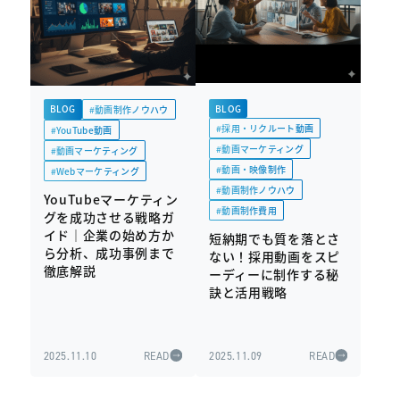
BLOG
BLOG
#動画制作ノウハウ
#採用・リクルート動画
#YouTube動画
#動画マーケティング
#動画マーケティング
#動画・映像制作
#Webマーケティング
#動画制作ノウハウ
YouTubeマーケティン
#動画制作費用
グを成功させる戦略ガ
イド｜企業の始め方か
短納期でも質を落とさ
ら分析、成功事例まで
ない！採用動画をスピ
徹底解説
ーディーに制作する秘
訣と活用戦略
2025.11.10
READ
2025.11.09
READ